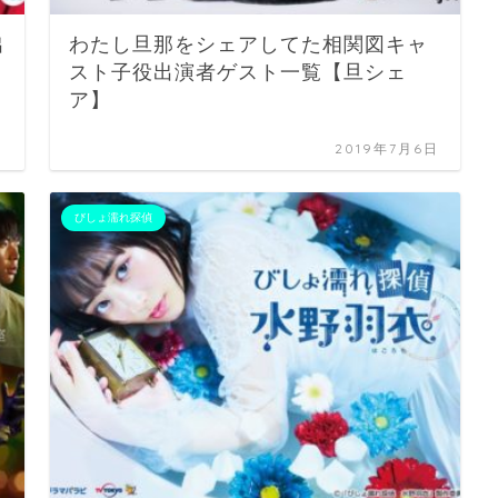
出
わたし旦那をシェアしてた相関図キャ
スト子役出演者ゲスト一覧【旦シェ
ア】
日
2019年7月6日
びしょ濡れ探偵