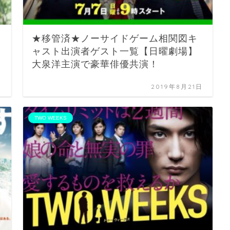
★移管済★ノーサイドゲーム相関図キ
ャスト出演者ゲスト一覧【日曜劇場】
大泉洋主演で豪華俳優共演！
日
2019年8月21日
TWO WEEKS