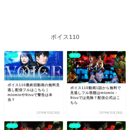
ボイス110
ボイス
ボイス
ボイス110最終回動画の無料見
ボイス110動画1話から無料で
逃し配信フルはこちら｜
見逃しフル視聴はmiomio・
miomioや9tsuで警告は本
9tsuでは危険？配信公式はこ
当？
ちら
2019年10月28日
2019年10月28日
ボイス
ボイス