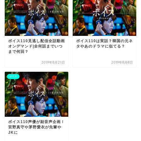
ボイス110見逃し配信全話動画
ボイス110は実話？韓国の元ネ
オンデマンド|全何話までいつ
タやあのドラマに似てる？
まで何回？
2019年8月21日
2019年8月8日
ボイス
ボイス110声優が副音声企画！
宮野真守や茅野愛衣が先輩や
JKに