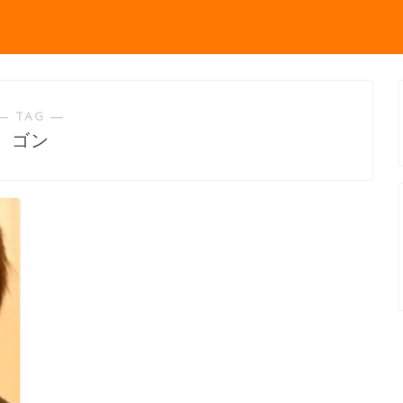
― TAG ―
ゴン