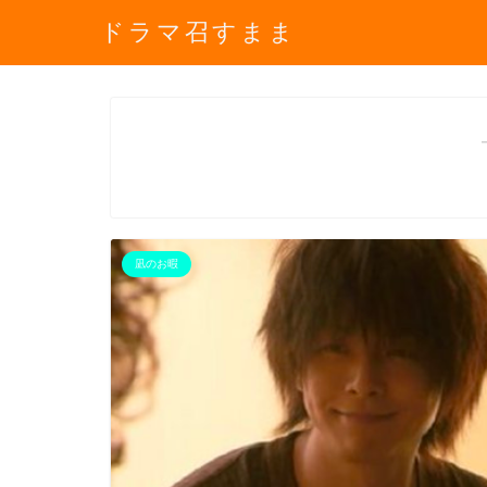
ドラマ召すまま
凪のお暇