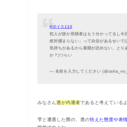
#ボイス110
犯人が誰か視聴者はもう分かってるし今
絶対捕まらない」って自信があるせいで
気持ちがあるから展開が読めない。とり
か？)つらい
— 名前を入力してください (@zatta_no
みなさん
透が内通者
であると考えている
雫と遭遇した際の、透の
怯えた態度や表