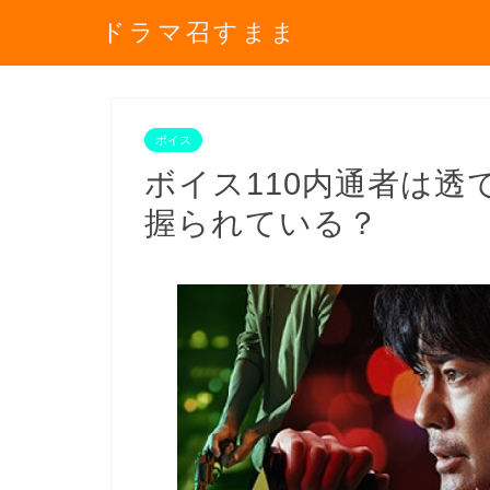
ドラマ召すまま
ボイス
ボイス110内通者は
握られている？