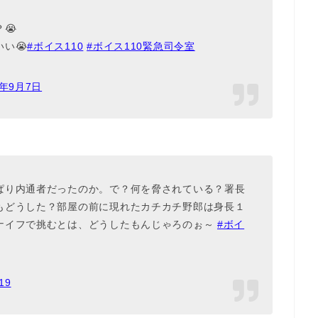
😭
い😭
#ボイス110
#ボイス110緊急司令室
9年9月7日
ぱり内通者だったのか。で？何を脅されている？署長
もどうした？部屋の前に現れたカチカチ野郎は身長１
ナイフで挑むとは、どうしたもんじゃろのぉ～
#ボイ
19