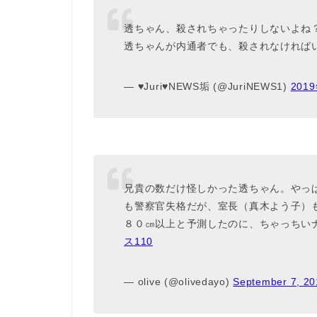
透ちゃん、殺されちゃったりしないよね？
透ちゃんが内通者でも、殺されなければい
— ♥Juri♥NEWS垢 (@JuriNEWS1)
201
兄貴の数だけ怪しかった透ちゃん。やっ
も警察官失格だが、室長（真木よう子）
８０㎝以上と予測したのに、ちゃっちい
ス110
— olive (@olivedayo)
September 7, 20