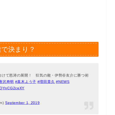
透で決まり？
向けて怒涛の展開！ 狂気の敵・伊勢谷友介に勝つ術
唐沢寿明
#真木よう子
#増田貴久
#NEWS
om/QYnCG2ceXY
m)
September 1, 2019