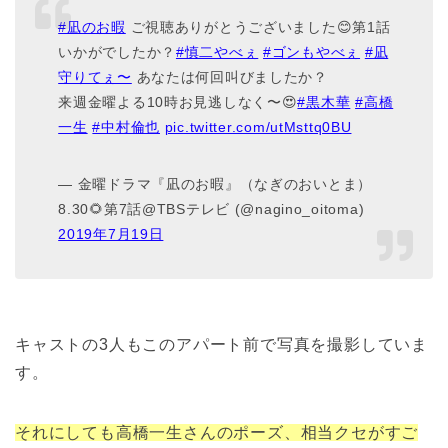
#凪のお暇
ご視聴ありがとうございました😊第1話
いかがでしたか？
#慎二やべぇ
#ゴンもやべぇ
#凪
守りてぇ〜
あなたは何回叫びましたか？
来週金曜よる10時お見逃しなく〜😍
#黒木華
#高橋
一生
#中村倫也
pic.twitter.com/utMsttq0BU
— 金曜ドラマ『凪のお暇』（なぎのおいとま）
8.30🌻第7話@TBSテレビ (@nagino_oitoma)
2019年7月19日
キャストの3人もこのアパート前で写真を撮影していま
す。
それにしても高橋一生さんのポーズ、相当クセがすご