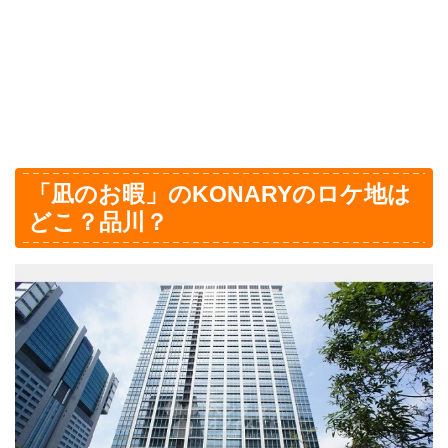
「凪のお暇」のKONARYのロケ地は
どこ？品川？