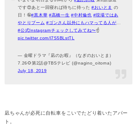
です😍あと一回寝れば待ちに待った
#おいとま
の
日！🤪
#黒木華
#高橋一生
#中村倫也
#現場ではあ
やとりブーム
#ゴンさん以外にもハマってる人が
…
#公式Instagramチェックしてみてね〜
☝️
pic.twitter.com/l7S5BLstTL
— 金曜ドラマ『凪のお暇』（なぎのおいとま）
7.26🌻第2話@TBSテレビ (@nagino_oitoma)
July 18, 2019
凪ちゃんが必死に自転車をこいでたどり着いたアパー
ト。