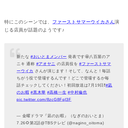
特にこのシーンでは、
ファーストサマーウイカさん
演
じる店員が話題のようです♪
新たな
#おいとまメンバー
発表です🤩八百屋のア
ニキ 通称
#アオヤニ
の店員役を
#ファーストサマ
ーウイカ
さんが演じます！そして、なんと！毎話
ちがう役で登場するんです！どこで登場するか毎
話チェックしてください！初回放送は7月19日❗️
#凪
のお暇
#黒木華
#高橋一生
#中村倫也
pic.twitter.com/8zcG8FqI3F
— 金曜ドラマ『凪のお暇』（なぎのおいとま）
7.26🌻第2話@TBSテレビ (@nagino_oitoma)