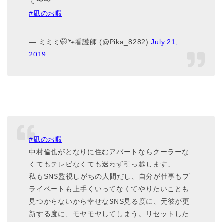
て〜〜
#凪のお暇
— ミミミ🤭🐾看護師 (@Pika_8282)
July 21,
2019
#凪のお暇
中村倫也がとなりに住むアパートならクーラーな
くてもテレビなくても迷わず引っ越します。
私もSNS監視しがちの人間だし、自分が仕事もプ
ライベートも上手くいってなくてやりたいことも
見つからないから幸せなSNS見る度に、元彼が更
新する度に、モヤモヤしてしまう。リセットした