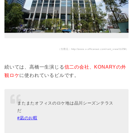
（引用元：http://www.v-officenavi.com/rent_view/11258）
続いては、高橋一生演じる
信二の会社、KONARYの外
観ロケ
に使われているビルです。
またまたオフィスのロケ地は品川シーズンテラス
だ
#凪のお暇