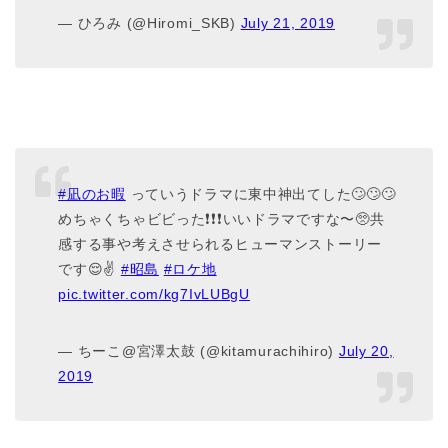
— ひろみ (@Hiromi_SKB)
July 21, 2019
#凪のお暇
っていうドラマに東中神出てした🙄🙄🙄
めちゃくちゃビビった❗️❗️❗️いいドラマですな〜🥺共
感する事や考えさせられるヒューマンストーリー
です😌✌️
#昭島
#ロケ地
pic.twitter.com/kg7IvLUBgU
— ちーこ@宮澤太鼓 (@kitamurachihiro)
July 20,
2019