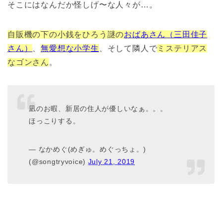
そこにはなんだか怪しげ〜な人々が…。
自販機の下の小銭をひろう謎の
おばあさん（三田佳子
さん）
、
無愛想な小学生
、そして隣人で
ミステリアス
なゴンさん
。
凪のお暇、新居の住人が優しいなぁ。。。
ほっこりする。
— なかめぐ(めぎゅ。めぐっちょ。)
(@songtryvoice)
July 21, 2019