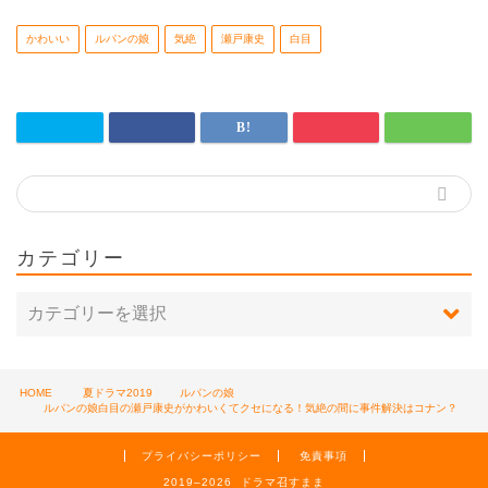
かわいい
ルパンの娘
気絶
瀬戸康史
白目
カテゴリー
HOME
夏ドラマ2019
ルパンの娘
ルパンの娘白目の瀬戸康史がかわいくてクセになる！気絶の間に事件解決はコナン？
プライバシーポリシー
免責事項
2019–2026 ドラマ召すまま