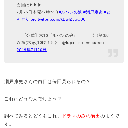
次回は▶︎▶︎▶︎
7月25日木曜22時〜📺
#ルパンの娘
#瀬戸康史
#ど
んぐり
pic.twitter.com/kBwlZJqQ06
— 【公式】木10『ルパンの娘』＿＿＿《《第3話
7/25(木)夜10時！》》 (@lupin_no_musume)
2019年7月20日
瀬戸康史さんの白目は毎回見られるの？
これはどうなんでしょう？
調べてみるとどうもこれ、
ドラマのみの演出
のようで
す。