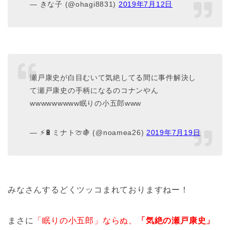
— きな子 (@ohagi8831)
2019年7月12日
瀬戸康史が白目むいて気絶してる間に事件解決し
て瀬戸康史の手柄になるのコナンやん
wwwwwwwww眠りの小五郎www
— ⚡️🔋ミナト🍈🍇 (@noamea26)
2019年7月19日
みなさんするどくツッコまれておりますねー！
まさに
「眠りの小五郎」ならぬ、
「気絶の瀬戸康史」