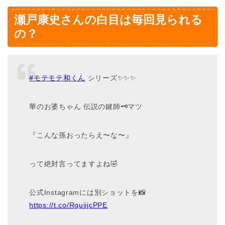
瀬戸康史さんの白目は毎回見られる
の？
#モテモテ和くん
シリーズ✨✨✨
華のお婆ちゃん 伝説の鍵師🗝マツ
『こんな孫おったらえ〜な〜』
って絶対言ってますよね🤣
公式Instagramには別ショットを📸
https://t.co/RguiijcPPE