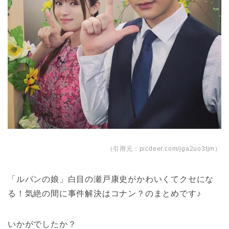
（引用元：picdeer.com/jga2uo3tjm）
「ルパンの娘」白目の瀬戸康史がかわいくてクセにな
る！気絶の間に事件解決はコナン？のまとめです♪
いかがでしたか？