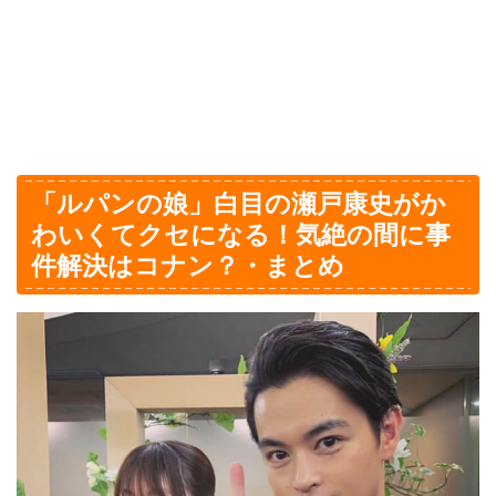
「ルパンの娘」白目の瀬戸康史がか
わいくてクセになる！気絶の間に事
件解決はコナン？・まとめ