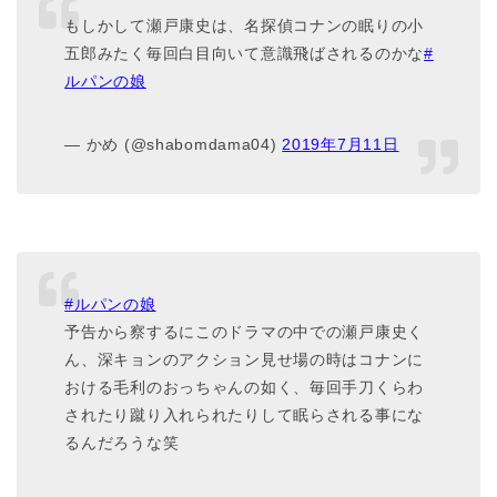
もしかして瀬戸康史は、名探偵コナンの眠りの小
五郎みたく毎回白目向いて意識飛ばされるのかな
#
ルパンの娘
— かめ (@shabomdama04)
2019年7月11日
#ルパンの娘
予告から察するにこのドラマの中での瀬戸康史く
ん、深キョンのアクション見せ場の時はコナンに
おける毛利のおっちゃんの如く、毎回手刀くらわ
されたり蹴り入れられたりして眠らされる事にな
るんだろうな笑