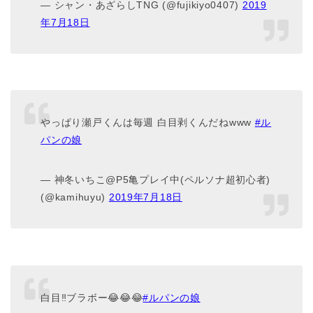
— シャン・あざらしTNG (@fujikiyo0407)
2019
年7月18日
やっぱり瀬戸くんは毎週 白目剥くんだねwww
#ル
パンの娘
— 神冬いちこ@P5亀プレイ中(ペルソナ超初心者)
(@kamihuyu)
2019年7月18日
白目‼️ブラボー😂😂😂
#ルパンの娘