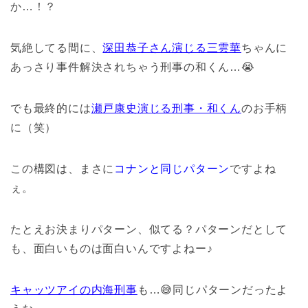
か…！？
気絶してる間に、
深田恭子さん演じる三雲華
ちゃんに
あっさり事件解決されちゃう刑事の和くん…😭
でも最終的には
瀬戸康史演じる刑事・和くん
のお手柄
に（笑）
この構図は、まさに
コナンと同じパターン
ですよね
ぇ。
たとえお決まりパターン、似てる？パターンだとして
も、面白いものは面白いんですよねー♪
キャッツアイの内海刑事
も…😅同じパターンだったよ