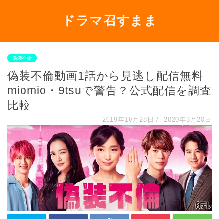
ドラマ召すまま
偽装不倫
偽装不倫動画1話から見逃し配信無料
miomio・9tsuで警告？公式配信を調査
比較
2019年10月28日
/
2020年3月20日