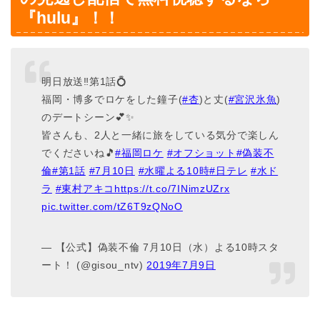
『hulu』！！
明日放送‼️第1話💍
福岡・博多でロケをした鐘子(
#杏
)と丈(
#宮沢氷魚
)
のデートシーン💕✨
皆さんも、2人と一緒に旅をしている気分で楽しん
でくださいね🎵
#福岡ロケ
#オフショット
#偽装不
倫
#第1話
#7月10日
#水曜よる10時
#日テレ
#水ド
ラ
#東村アキコ
https://t.co/7INimzUZrx
pic.twitter.com/tZ6T9zQNoO
— 【公式】偽装不倫 7月10日（水）よる10時スタ
ート！ (@gisou_ntv)
2019年7月9日