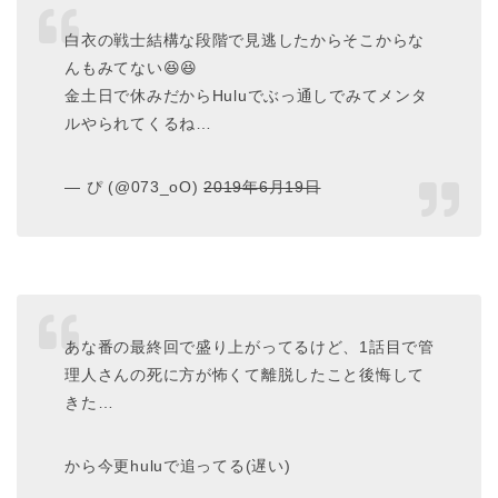
白衣の戦士結構な段階で見逃したからそこからな
んもみてない😆😆
金土日で休みだからHuluでぶっ通しでみてメンタ
ルやられてくるね…
— ぴ (@073_oO)
2019年6月19日
あな番の最終回で盛り上がってるけど、1話目で管
理人さんの死に方が怖くて離脱したこと後悔して
きた…
から今更huluで追ってる(遅い)