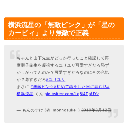
横浜流星の「無敵ピンク」が「星の
カービィ」より無敵で正義
ちゃんと山下先生がどっか行ったこと確認して再
度順子先生を凝視するユリユリ可愛すぎだろ恥ず
かしがってんのか？可愛すぎだろなのにその色気
か？尊すぎだろ
#ユリユリ
まさに
#無敵ピンク
#初めて恋をした日に読む話
#
横浜流星
くん
pic.twitter.com/Lq8i4FpUYv
— もんのすけ (@_monnosuke_)
2019年2月12日