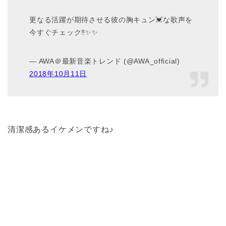
更なる活躍が期待させる彼の胸キュン💓な歌声を
今すぐチェック‼✨✨
— AWA＠最新音楽トレンド (@AWA_official)
2018
年
10
月
11
日
清潔感あるイケメンですね♪