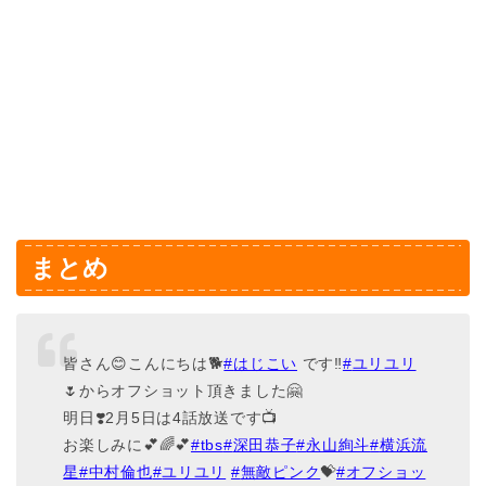
まとめ
皆さん😊こんにちは🐕
#
はじこい
です‼️
#
ユリユリ
🌷からオフショット頂きました🤗
明日❣️2月5日は4話放送です📺
お楽しみに💕🌈💕
#tbs
#
深田恭子
#
永山絢斗
#
横浜流
星
#
中村倫也
#
ユリユリ
#
無敵ピンク
💝
#
オフショッ