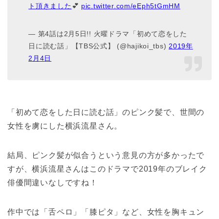
ト頂きました
💕
pic.twitter.com/eEph5tGmHM
— 第4話は2月5日!! 火曜ドラマ「初めて恋をした
日に読む話」【TBS公式】 (@hajikoi_tbs)
2019
年
2
月
4
日
「初めて恋をした日に読む話」のピンク髪で、世間の
女性を虜にした横浜流星さん。
結局、ピンク髪が似合うという意見の方が多かったで
すが、横浜流星さんはこのドラマで2019年のブレイク
俳優間違いなしですね！
作中では「舌ペロ」「膝ピタ」など、女性を胸キュン