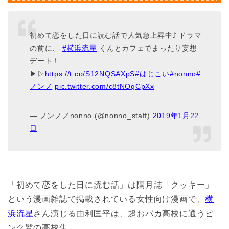
初めて恋をした日に読む話で人気急上昇中⤴ ドラマ
の前に、
#
横浜流星
くんとカフェでまったり妄想
デート！
▶▷
https://t.co/S12NQSAXpS
#
はじこい
#nonno
#
ノンノ
pic.twitter.com/c8tNOgCpXx
— ノンノ／nonno (@nonno_staff)
2019
年
1
月
22
日
「初めて恋をした日に読む話」は隔月誌「クッキー」
という漫画雑誌で掲載されている女性向け漫画で、
横
浜流星
さん演じる由利匡平は、超おバカ高校に通うピ
ンク髪の高校生。