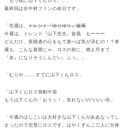
「もう既に山下くんロス、、、
最終回は全中村ファンの命日です」
「先週は、
トレンド『ゆりゆり』旋風
今週は、トレンド『山下先生』旋風 もーーー
どんだけ、視聴者の心をもて遊べば気が済むの！？来
週も、こんな展開じゃ、ロスの前に、燃え尽きて
『灰』になりそうしんどい。ふぅ。」
「むりや……..すでに山下くんロス」
「山下くんロス発動中😩
もう山下くんの「おうっ！」見れないのつらい😢」
「今週のはじこいは大好きな山下くんがああなってし
まったので完璧にロスです。はやくずんこ三人に分身