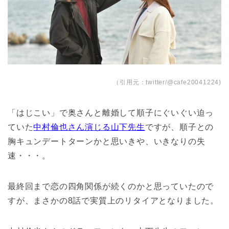
（引用元：twitter/@cafe20041224)
「はじこい」で奥さんと離婚して順子にぐいぐい迫っ
ていた
中村倫也さん演じる山下先生
ですが、順子との
胸キュンデートターンかと思いきや、いきなりの失
速・・・。
最終回まで恋の四角関係が続くのかと思っていたので
すが、まさかの8話で実質上のリタイアとなりました。