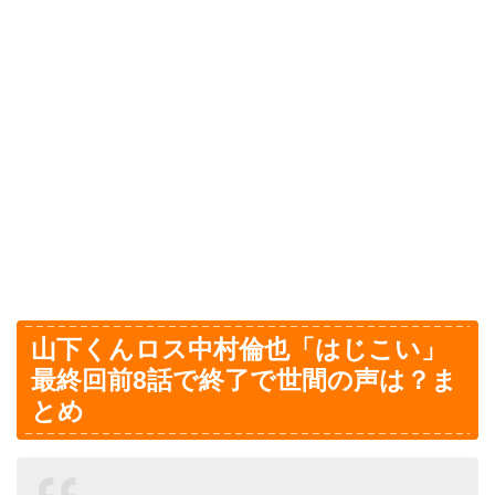
山下くんロス中村倫也「はじこい」
最終回前8話で終了で世間の声は？ま
とめ