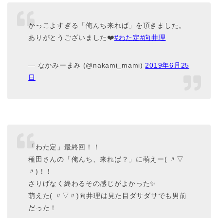
かっこよすぎる「俺んち来れば」を頂きました。
ありがとうございました❤️
#わた定
#向井理
— なかみーまみ (@nakami_mami)
2019年6月25
日
「わた定」最終回！！
種田さんの「俺んち、来れば？」に萌えー( 〃▽
〃)！！
さりげなく終わるその感じがよかった✨
萌えた( 〃▽〃)向井理は見た目ダサダサでも男前
だった！