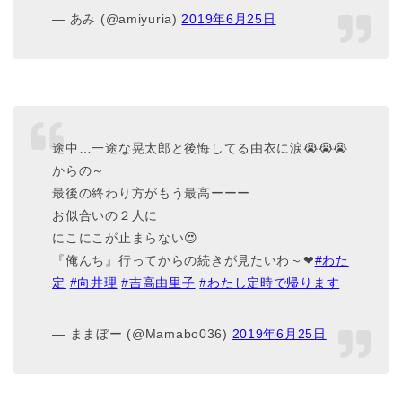
— あみ (@amiyuria)
2019年6月25日
途中…一途な晃太郎と後悔してる由衣に涙😭😭😭
からの～
最後の終わり方がもう最高ーーー
お似合いの２人に
にこにこが止まらない😍
『俺んち』行ってからの続きが見たいわ～❤
#わた
定
#向井理
#吉高由里子
#わたし定時で帰ります
— ままぼー (@Mamabo036)
2019年6月25日