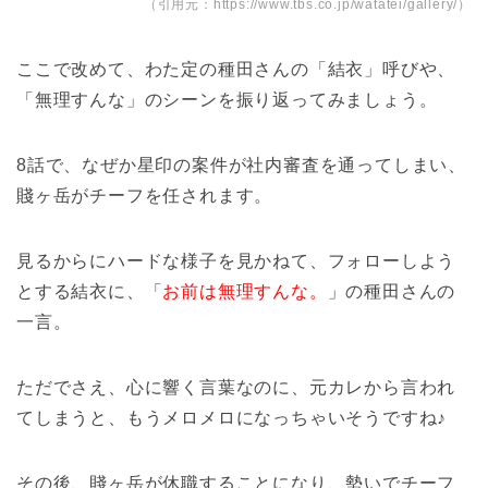
（引用元：https://www.tbs.co.jp/watatei/gallery/）
ここで改めて、わた定の種田さんの「結衣」呼びや、
「無理すんな」のシーンを振り返ってみましょう。
8話で、なぜか星印の案件が社内審査を通ってしまい、
賤ヶ岳がチーフを任されます。
見るからにハードな様子を見かねて、フォローしよう
とする結衣に、「
お前は無理すんな。
」の種田さんの
一言。
ただでさえ、心に響く言葉なのに、元カレから言われ
てしまうと、もうメロメロになっちゃいそうですね♪
その後、賤ヶ岳が休職することになり、勢いでチーフ