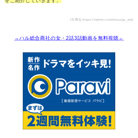
をご紹介していきます。
(引用元:https://twitter.com/musicjp_mti)
→ハル総合商社の女・2話3話動画を無料視聴←