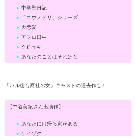
中学聖日記
「コウノドリ」シリーズ
大恋愛
アフロ田中
クロサギ
あなたのことはそれほど
「ハル総合商社の女」キャストの過去作も！！
【中谷美紀さん出演作】
あなたには帰る家がある
ケイゾク