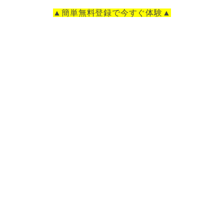
▲簡単無料登録で今すぐ体験▲