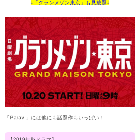
↓「グランメゾン東京」も見放題↓
「Paravi」には他にも話題作もいっぱい！
【2019年秋ドラマ】