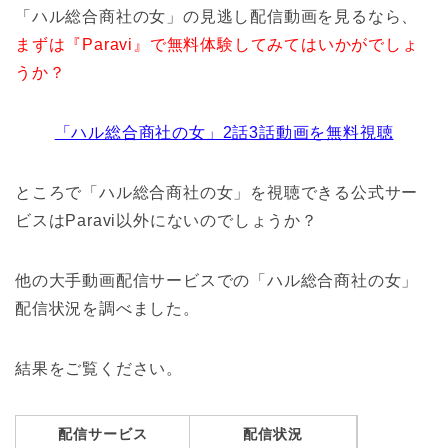
「ハル総合商社の女」の見逃し配信動画を見るなら、
まずは『Paravi』で無料体験してみてはいかがでしょ
うか？
「ハル総合商社の女」2話3話動画を無料視聴
ところで「ハル総合商社の女」を視聴できる公式サー
ビスはParavi以外にないのでしょうか？
他の大手動画配信サービスでの「ハル総合商社の女」
配信状況を調べました。
結果をご覧ください。
配信サービス
配信状況