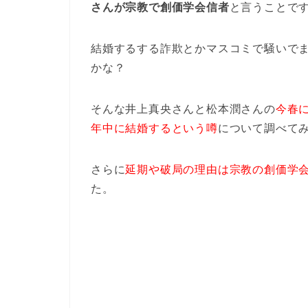
さんが宗教で創価学会信者
と言うことで
結婚するする詐欺とかマスコミで騒いで
かな？
そんな井上真央さんと松本潤さんの
今春
年中に結婚するという噂
について調べて
さらに
延期や破局の理由は宗教の創価学
た。