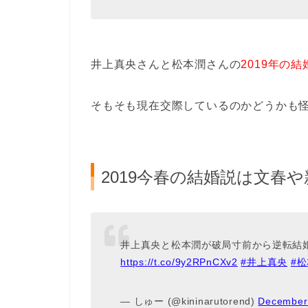
井上真央さんと松本潤さんの
2019年の
そもそも現在交際しているのかどうかも
2019今春の結婚説は文春
井上真央と松本潤が破局寸前から逆転結
https://t.co/9y2RPnCXv2
#井上真央
#
— しゅー (@kininarutorend)
December