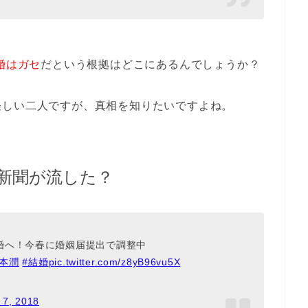
結婚はガセ
だという根拠はどこにあるんでしょうか？
怪しい二人ですが、真相を知りたいですよね。
や新聞が流した？
婚へ！今春に婚姻届提出で調整中
松本潤
#結婚
pic.twitter.com/z8yB96vu5X
 7, 2018