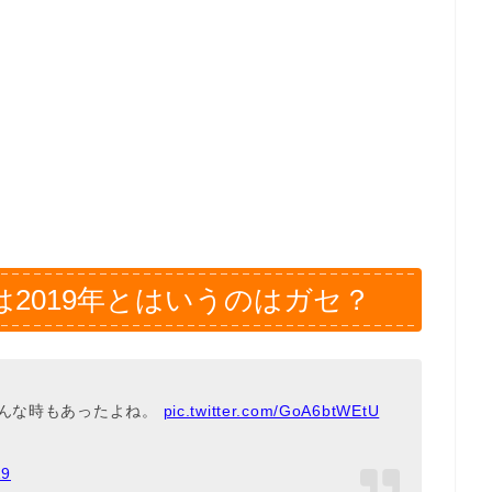
2019年とはいうのはガセ？
こんな時もあったよね。
pic.twitter.com/GoA6btWEtU
19