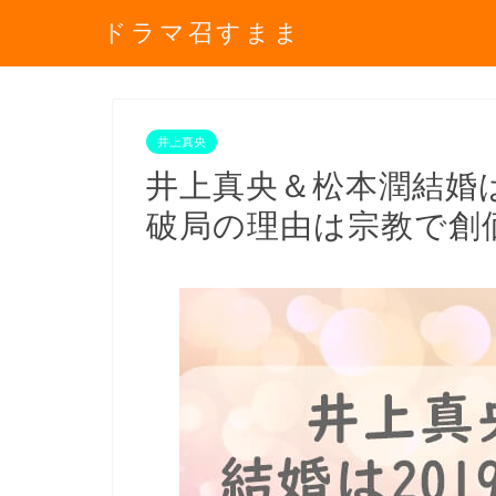
ドラマ召すまま
井上真央
井上真央＆松本潤結婚は
破局の理由は宗教で創