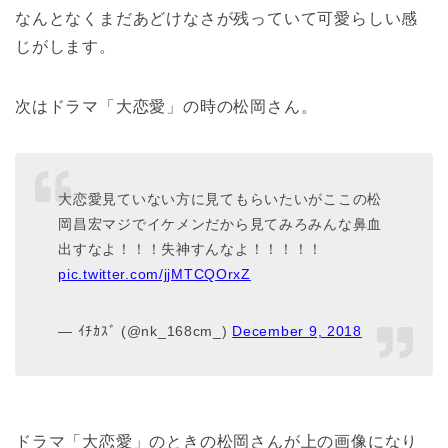
なんとなくまだあどけなさが残っていて可愛らしい感
じがします。
次はドラマ「大恋愛」の時の松岡さん。
大恋愛見ていない方に見てもらいたいがここの松
岡昌宏マジでイケメンだから見てみろみんな鼻血
出すなよ！！！失神すんなよ！！！！！
pic.twitter.com/jjMTCQOrxZ
— ｲﾁｶｽﾞ (@nk_168cm_)
December 9, 2018
ドラマ「大恋愛」のときの松岡さんが上の画像になり