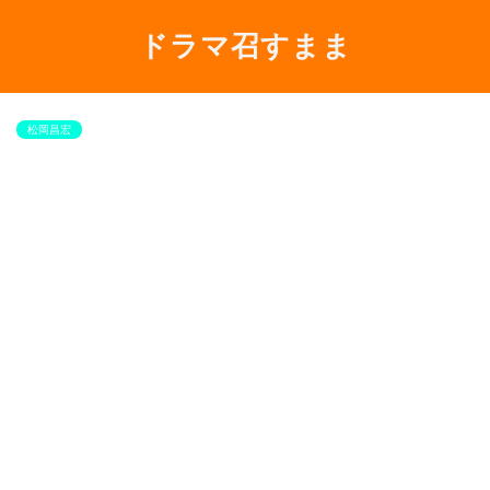
ドラマ召すまま
松岡昌宏