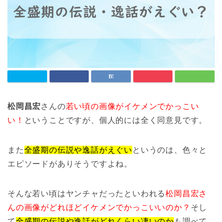
松岡昌宏
さんの
若い頃の画像がイケメンでかっこい
い！
ということですが、個人的には全く同意見です。
また
全盛期の伝説や逸話がえぐい
というのは、色々と
エピソードがありそうですよね。
そんな若い頃はヤンチャだったといわれる
松岡昌宏さ
んの画像がどれほどイケメンでかっこいいのか？
そし
て
全盛期の伝説や逸話がどれくらい凄いのか
も調べて