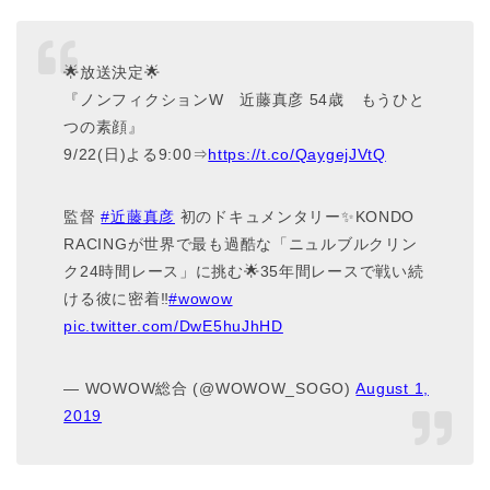
🌟放送決定🌟
『ノンフィクションW 近藤真彦 54歳 もうひと
つの素顔』
9/22(日)よる9:00⇒
https://t.co/QaygejJVtQ
監督
#近藤真彦
初のドキュメンタリー✨KONDO
RACINGが世界で最も過酷な「ニュルブルクリン
ク24時間レース」に挑む🌟35年間レースで戦い続
ける彼に密着‼️
#wowow
pic.twitter.com/DwE5huJhHD
— WOWOW総合 (@WOWOW_SOGO)
August 1,
2019