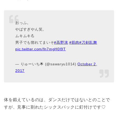
おっふ。
やばすぎやん笑。
ムキムキ💪
男子でも惚れてまいそ
#高野洸
#筋肉
#刀剣乱舞
pic.twitter.com/fn7mgH0I9T
— りゅーいち🌟 (@sawaryu1014)
October 2,
2017
体を鍛えているのは、ダンスだけではないとのことで
すが、見事に割れたシックスパックに釘付けです♡