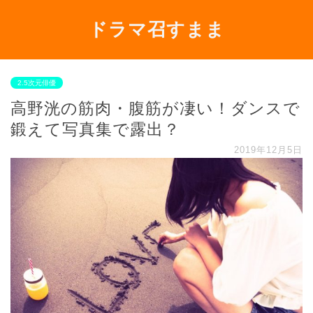
ドラマ召すまま
2.5次元俳優
高野洸の筋肉・腹筋が凄い！ダンスで
鍛えて写真集で露出？
2019年12月5日