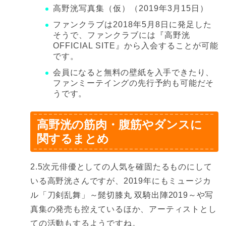
高野洸写真集（仮）（2019年3月15日）
ファンクラブは2018年5月8日に発足した
そうで、ファンクラブには『高野洸
OFFICIAL SITE』から入会することが可能
です。
会員になると無料の壁紙を入手できたり、
ファンミーテイングの先行予約も可能だそ
うです。
高野洸の筋肉・腹筋やダンスに
関するまとめ
2.5次元俳優としての人気を確固たるものにして
いる高野洸さんですが、2019年にもミュージカ
ル「刀剣乱舞」～髭切膝丸 双騎出陣2019～や写
真集の発売も控えているほか、アーティストとし
ての活動もするようですね。