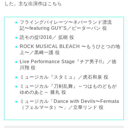
した。主な出演作はこちら
フライングパイレーツ〜ネバーランド漂流
記〜featuring GUY’S／ピーターパン 役
読モの掟!2016／ 拡樹 役
ROCK MUSICAL BLEACH 〜もうひとつの地
上〜／黒崎一護 役
Live Performance Stage『チア男子!!』／徳
川翔 役
ミュージカル『スタミュ』／虎石和泉 役
ミュージカル『刀剣乱舞』～つはものどもが
ゆめのあと～ 膝丸 役
ミュージカル「Dance with Devils〜Fermata
（フェルマータ）〜」／立華リンド 役